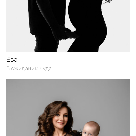
Ева
В ожидании чуда