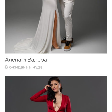
Алена и Валера
В ожидании чуда