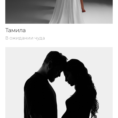
Тамила
В ожидании чуда