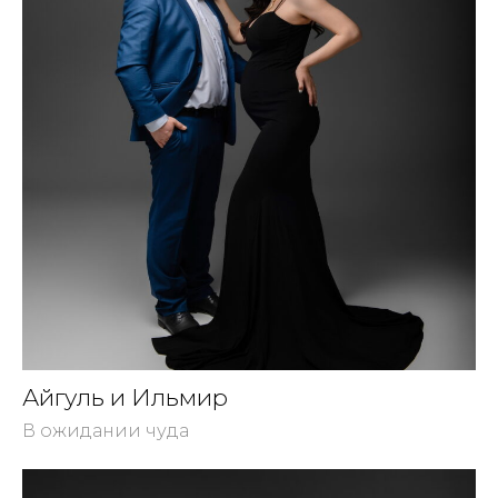
Айгуль и Ильмир
В ожидании чуда