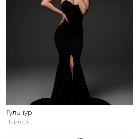
Гульнур
Портрет